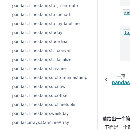
pandas.Timestamp.to_julian_date
se
pandas.Timestamp.to_period
pandas.Timestamp.to_pydatetime
pandas.Timestamp.today
to
pandas.Timestamp.toordinal
pandas.Timestamp.tz_convert
pandas.Timestamp.tz_localize
pandas.Timestamp.tzname
上一页
pandas.Timestamp.utcfromtimestamp
pandas.
pandas.Timestamp.utcnow
pandas.Timestamp.utcoffset
pandas.Timestamp.utctimetuple
pandas.Timestamp.weekday
请给出一个简单
pandas.arrays.DatetimeArray
下面是一个简