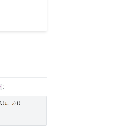
：
y
l
(
1
,
5
)])