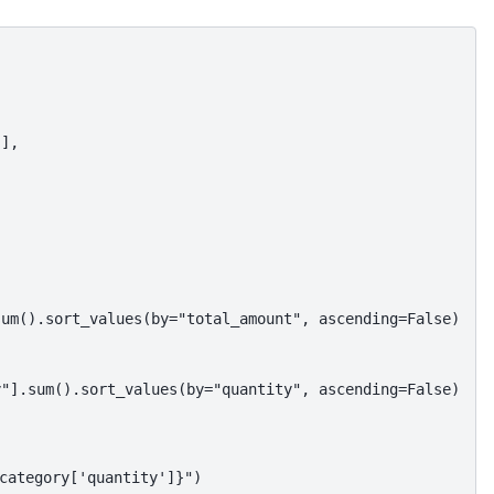
],

um().sort_values(by="total_amount", ascending=False)

"].sum().sort_values(by="quantity", ascending=False)

tegory['quantity']}")