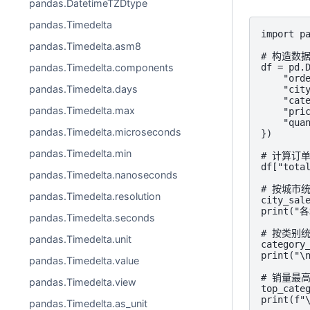
pandas.DatetimeTZDtype
pandas.Timedelta
import pa
pandas.Timedelta.asm8
# 构造数据
df = pd.D
pandas.Timedelta.components
    "orde
pandas.Timedelta.days
    "city
    "cate
pandas.Timedelta.max
    "pric
    "quan
pandas.Timedelta.microseconds
})

pandas.Timedelta.min
# 计算订单
df["total
pandas.Timedelta.nanoseconds
# 按城市统
pandas.Timedelta.resolution
city_sal
print("
pandas.Timedelta.seconds
# 按类别统
pandas.Timedelta.unit
category
print("
pandas.Timedelta.value
# 销量最高
pandas.Timedelta.view
top_categ
print(f
pandas.Timedelta.as_unit