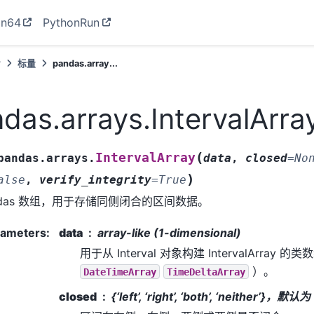
on64
PythonRun
考
标量
pandas.array...
das.arrays.IntervalArra
(
IntervalArray
pandas.arrays.
data
,
closed
=
No
)
alse
,
verify_integrity
=
True
ndas 数组，用于存储同侧闭合的区间数据。
rameters
:
data
array-like (1-dimensional)
用于从 Interval 对象构建 IntervalArray 的类
）。
DateTimeArray
TimeDeltaArray
closed
{‘left’, ‘right’, ‘both’, ‘neither’}，默认为 