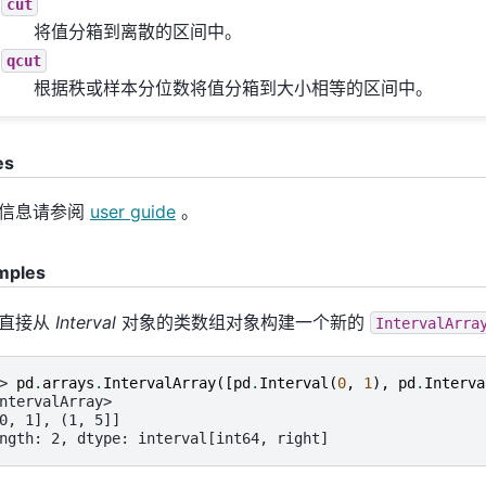
cut
将值分箱到离散的区间中。
qcut
根据秩或样本分位数将值分箱到大小相等的区间中。
es
信息请参阅
user guide
。
mples
直接从
Interval
对象的类数组对象构建一个新的
IntervalArra
> 
pd
.
arrays
.
IntervalArray
([
pd
.
Interval
(
0
,
1
),
pd
.
Interva
ntervalArray>
0, 1], (1, 5]]
ngth: 2, dtype: interval[int64, right]