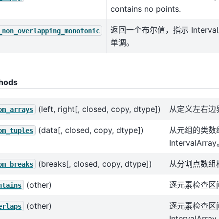
contains no points.
返回一个布尔值，指示 Interva
_non_overlapping_monotonic
单调。
hods
(left, right[, closed, copy, dtype])
从定义左右边
om_arrays
(data[, closed, copy, dtype])
从元组的类数
om_tuples
IntervalArra
(breaks[, closed, copy, dtype])
从分割点数组构建 
om_breaks
(other)
逐元素检查区
ntains
(other)
逐元素检查区
erlaps
IntervalAr