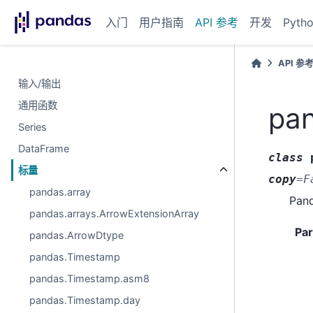
入门
用户指南
API 参考
开发
Pyth
API 参
输入/输出
通用函数
pan
Series
DataFrame
class
标量
copy
=
F
pandas.array
Pa
pandas.arrays.ArrowExtensionArray
Pa
pandas.ArrowDtype
pandas.Timestamp
pandas.Timestamp.asm8
pandas.Timestamp.day