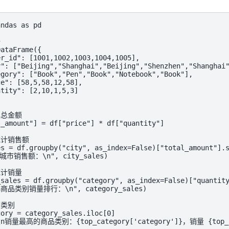
ndas as pd



ataFrame({

r_id": [1001,1002,1003,1004,1005],

": ["Beijing","Shanghai","Beijing","Shenzhen","Shanghai"
gory": ["Book","Pen","Book","Notebook","Book"],

e": [58,5,58,12,58],

tity": [2,10,1,5,3]

总金额

_amount"] = df["price"] * df["quantity"]

计销售额

es = df.groupby("city", as_index=False)["total_amount"].s
各城市销售额：\n", city_sales)

计销量

_sales = df.groupby("category", as_index=False)["quantity
\n商品类别销量排行：\n", category_sales)

类别

ory = category_sales.iloc[0]

"\n销量最高的商品类别：{top_category['category']}，销量 {top_ca