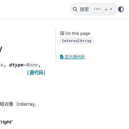
搜索
+
Ctrl
K
On this page
IntervalArray
y
显示源代码
ne
,
dtype
=
None
,
[源代码]
数组对象（ndarray,
‘right’