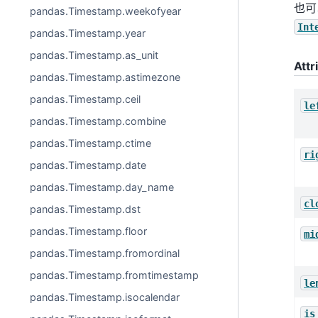
也可
pandas.Timestamp.weekofyear
Int
pandas.Timestamp.year
pandas.Timestamp.as_unit
Attr
pandas.Timestamp.astimezone
pandas.Timestamp.ceil
le
pandas.Timestamp.combine
pandas.Timestamp.ctime
ri
pandas.Timestamp.date
pandas.Timestamp.day_name
cl
pandas.Timestamp.dst
pandas.Timestamp.floor
mi
pandas.Timestamp.fromordinal
pandas.Timestamp.fromtimestamp
le
pandas.Timestamp.isocalendar
is