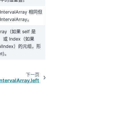
tervalArray 相同但
ervalArray。
ray（如果 self 是
ray）或 Index（如果
ervalIndex）的元组，形
ght)。
下一页
ntervalArray.left