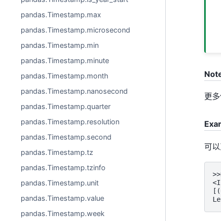
pandas.Timestamp.max
pandas.Timestamp.microsecond
pandas.Timestamp.min
pandas.Timestamp.minute
Not
pandas.Timestamp.month
pandas.Timestamp.nanosecond
更多
pandas.Timestamp.quarter
pandas.Timestamp.resolution
Exa
pandas.Timestamp.second
可以
pandas.Timestamp.tz
pandas.Timestamp.tzinfo
>>
<I
pandas.Timestamp.unit
[(
pandas.Timestamp.value
Le
pandas.Timestamp.week