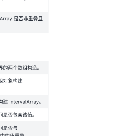
lArray 是否非重叠且
界的两个数组构造。
组对象构建
y。
IntervalArray。
间是否包含该值。
间是否与
ray 中的值重叠。