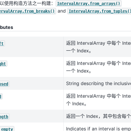
以使用构造方法之一构建：
IntervalArray.from_arrays()
and
ervalArray.from_breaks()
IntervalArray.from_tuples(
ibutes
返回 IntervalArray 中每个 I
ft
一个 Index。
返回 IntervalArray 中每个 I
ght
一个 Index。
String describing the inclusiv
osed
返回 IntervalArray 中每个 I
d
个 Index。
返回一个 Index，其中包含每个 I
ngth
Indicates if an interval is em
_empty