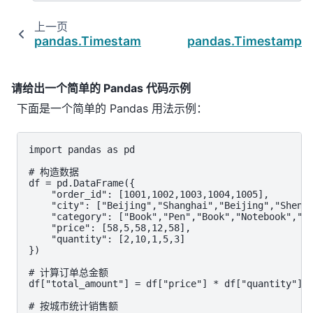
上一页
pandas.Timestamp.to_numpy
pandas.Timestamp.t
请给出一个简单的 Pandas 代码示例
下面是一个简单的 Pandas 用法示例：
import pandas as pd

# 构造数据

df = pd.DataFrame({

    "order_id": [1001,1002,1003,1004,1005],

    "city": ["Beijing","Shanghai","Beijing","Shenzh
    "category": ["Book","Pen","Book","Notebook","Bo
    "price": [58,5,58,12,58],

    "quantity": [2,10,1,5,3]

})

# 计算订单总金额

df["total_amount"] = df["price"] * df["quantity"]

# 按城市统计销售额
