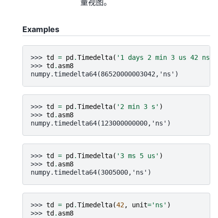
量视图。
Examples
>>> 
td
=
pd
.
Timedelta
(
'1 days 2 min 3 us 42 ns'
)
>>> 
td
.
asm8
numpy.timedelta64(86520000003042,'ns')
>>> 
td
=
pd
.
Timedelta
(
'2 min 3 s'
)
>>> 
td
.
asm8
numpy.timedelta64(123000000000,'ns')
>>> 
td
=
pd
.
Timedelta
(
'3 ms 5 us'
)
>>> 
td
.
asm8
numpy.timedelta64(3005000,'ns')
>>> 
td
=
pd
.
Timedelta
(
42
,
unit
=
'ns'
)
>>> 
td
.
asm8