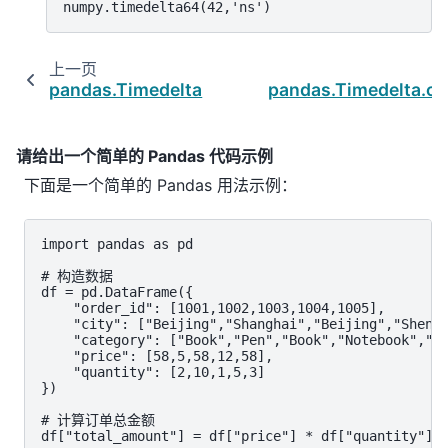
numpy.timedelta64(42,'ns')
上一页
pandas.Timedelta
pandas.Timedelta.c
请给出一个简单的 Pandas 代码示例
下面是一个简单的 Pandas 用法示例：
import pandas as pd

# 构造数据

df = pd.DataFrame({

    "order_id": [1001,1002,1003,1004,1005],

    "city": ["Beijing","Shanghai","Beijing","Shenzh
    "category": ["Book","Pen","Book","Notebook","Bo
    "price": [58,5,58,12,58],

    "quantity": [2,10,1,5,3]

})

# 计算订单总金额

df["total_amount"] = df["price"] * df["quantity"]
