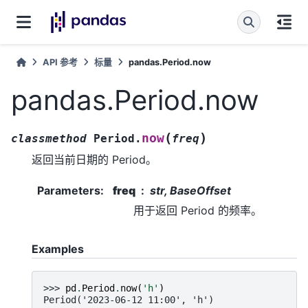
API 参考
标量
pandas.Period.now
pandas.Period.now
(
)
now
classmethod
Period.
freq
返回当前日期的 Period。
Parameters
:
freq
str, BaseOffset
用于返回 Period 的频率。
Examples
>>> 
pd
.
Period
.
now
(
'h'
)
Period('2023-06-12 11:00', 'h')