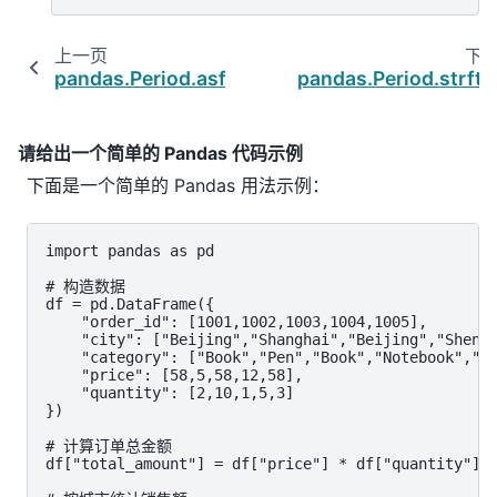
上一页
下
pandas.Period.asfreq
pandas.Period.strft
请给出一个简单的 Pandas 代码示例
下面是一个简单的 Pandas 用法示例：
import pandas as pd

# 构造数据

df = pd.DataFrame({

    "order_id": [1001,1002,1003,1004,1005],

    "city": ["Beijing","Shanghai","Beijing","Shenzh
    "category": ["Book","Pen","Book","Notebook","Bo
    "price": [58,5,58,12,58],

    "quantity": [2,10,1,5,3]

})

# 计算订单总金额

df["total_amount"] = df["price"] * df["quantity"]
