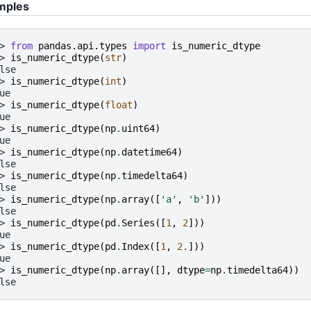
mples
> 
from
pandas.api.types
import
is_numeric_dtype
> 
is_numeric_dtype
(
str
)
lse
> 
is_numeric_dtype
(
int
)
ue
> 
is_numeric_dtype
(
float
)
ue
> 
is_numeric_dtype
(
np
.
uint64
)
ue
> 
is_numeric_dtype
(
np
.
datetime64
)
lse
> 
is_numeric_dtype
(
np
.
timedelta64
)
lse
> 
is_numeric_dtype
(
np
.
array
([
'a'
,
'b'
]))
lse
> 
is_numeric_dtype
(
pd
.
Series
([
1
,
2
]))
ue
> 
is_numeric_dtype
(
pd
.
Index
([
1
,
2.
]))
ue
> 
is_numeric_dtype
(
np
.
array
([],
dtype
=
np
.
timedelta64
))
lse