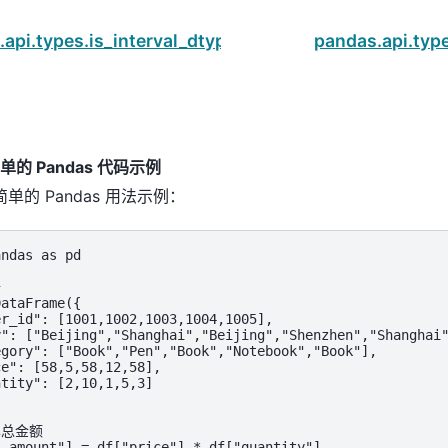
api.types.is_interval_dtype
pandas.api.typ
的 Pandas 代码示例
单的 Pandas 用法示例：
ndas as pd



ataFrame({

r_id": [1001,1002,1003,1004,1005],

": ["Beijing","Shanghai","Beijing","Shenzhen","Shanghai"
gory": ["Book","Pen","Book","Notebook","Book"],

e": [58,5,58,12,58],

tity": [2,10,1,5,3]

总金额

_amount"] = df["price"] * df["quantity"]
