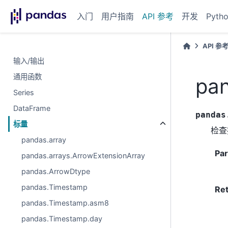
入门
用户指南
API 参考
开发
Pyth
API 参
输入/输出
通用函数
pan
Series
DataFrame
pandas
标量
检查
pandas.array
Pa
pandas.arrays.ArrowExtensionArray
pandas.ArrowDtype
pandas.Timestamp
Re
pandas.Timestamp.asm8
pandas.Timestamp.day