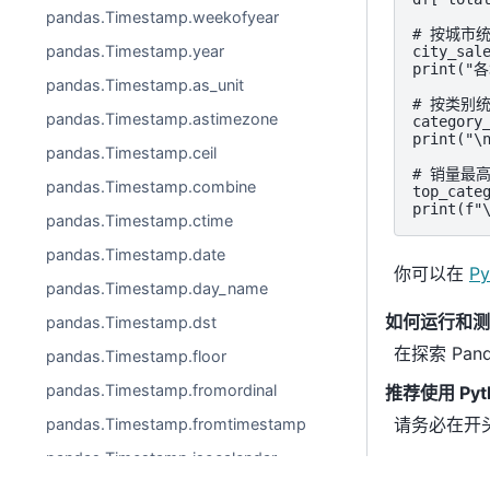
pandas.Timestamp.weekofyear
# 按城市统
pandas.Timestamp.year
city_sal
print("
pandas.Timestamp.as_unit
# 按类别统
pandas.Timestamp.astimezone
category
print("
pandas.Timestamp.ceil
# 销量最高
pandas.Timestamp.combine
top_categ
print(f
pandas.Timestamp.ctime
pandas.Timestamp.date
你可以在
Py
pandas.Timestamp.day_name
如何运行和测试
pandas.Timestamp.dst
在探索 Pa
pandas.Timestamp.floor
pandas.Timestamp.fromordinal
推荐使用 Pyt
请务必在开
pandas.Timestamp.fromtimestamp
pandas.Timestamp.isocalendar
PythonRun
是一款Python在线编辑器且支