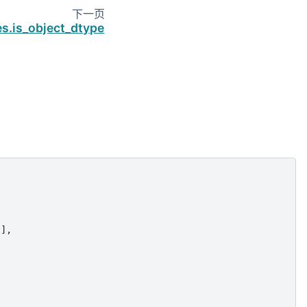
下一页
es.is_object_dtype
],
