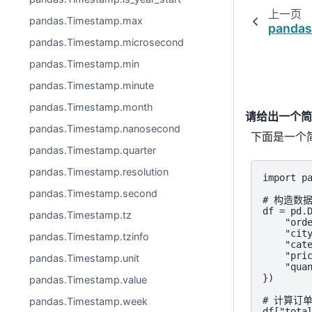
上一页
pandas.Timestamp.max
pandas.
pandas.Timestamp.microsecond
pandas.Timestamp.min
pandas.Timestamp.minute
pandas.Timestamp.month
请给出一个简单
pandas.Timestamp.nanosecond
下面是一个简
pandas.Timestamp.quarter
pandas.Timestamp.resolution
import pa
pandas.Timestamp.second
# 构造数据
df = pd.D
pandas.Timestamp.tz
    "orde
    "city
pandas.Timestamp.tzinfo
    "cate
    "pric
pandas.Timestamp.unit
    "quan
})

pandas.Timestamp.value
# 计算订单
pandas.Timestamp.week
df["total