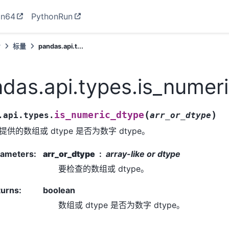
on64
PythonRun
考
标量
pandas.api.t...
das.api.types.is_numer
(
)
is_numeric_dtype
.api.types.
arr_or_dtype
提供的数组或 dtype 是否为数字 dtype。
rameters
:
arr_or_dtype
array-like or dtype
要检查的数组或 dtype。
turns
:
boolean
数组或 dtype 是否为数字 dtype。