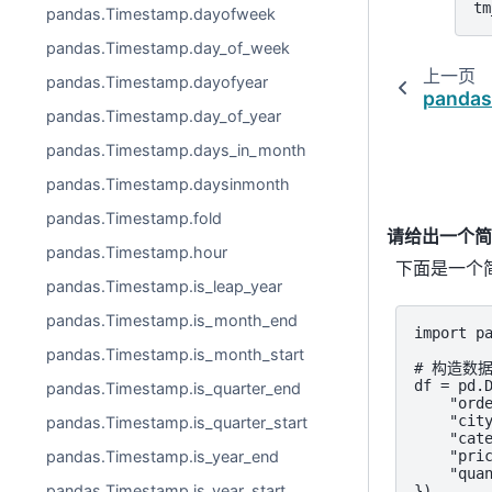
tm
pandas.Timestamp.dayofweek
pandas.Timestamp.day_of_week
上一页
pandas.Timestamp.dayofyear
pandas
pandas.Timestamp.day_of_year
pandas.Timestamp.days_in_month
pandas.Timestamp.daysinmonth
pandas.Timestamp.fold
请给出一个简单
pandas.Timestamp.hour
下面是一个简
pandas.Timestamp.is_leap_year
pandas.Timestamp.is_month_end
import pa
pandas.Timestamp.is_month_start
# 构造数据
df = pd.D
pandas.Timestamp.is_quarter_end
    "orde
    "city
pandas.Timestamp.is_quarter_start
    "cate
    "pric
pandas.Timestamp.is_year_end
    "quan
pandas.Timestamp.is_year_start
})
