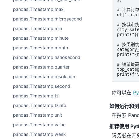
pandas.Timestamp.max
# 计算订单
df["total
pandas.Timestamp.microsecond
# 按城市统
pandas.Timestamp.min
city_sal
print("
pandas.Timestamp.minute
# 按类别统
pandas.Timestamp.month
category
print("
pandas.Timestamp.nanosecond
# 销量最高
pandas.Timestamp.quarter
top_categ
print(f
pandas.Timestamp.resolution
pandas.Timestamp.second
你可以在
Py
pandas.Timestamp.tz
pandas.Timestamp.tzinfo
如何运行和测试
在探索 Pa
pandas.Timestamp.unit
pandas.Timestamp.value
推荐使用 Pyt
pandas.Timestamp.week
请务必在开