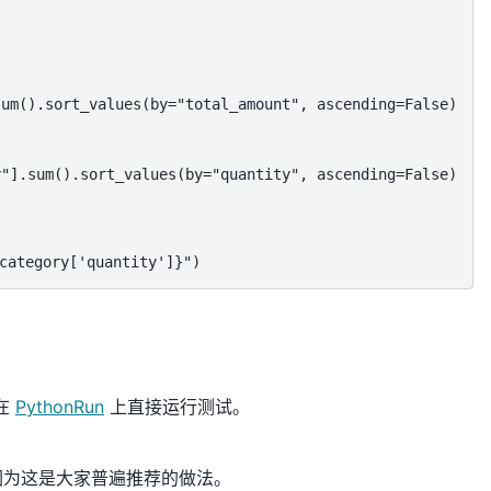
um().sort_values(by="total_amount", ascending=False)

"].sum().sort_values(by="quantity", ascending=False)

tegory['quantity']}")
在
PythonRun
上直接运行测试。
因为这是大家普遍推荐的做法。