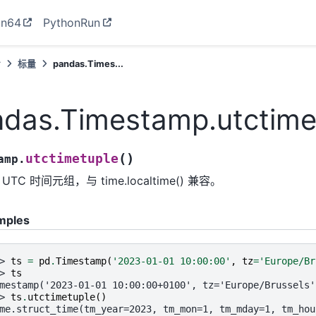
on64
PythonRun
考
标量
pandas.Times...
das.Timestamp.utctime
(
)
utctimetuple
amp.
UTC 时间元组，与 time.localtime() 兼容。
mples
> 
ts
=
pd
.
Timestamp
(
'2023-01-01 10:00:00'
,
tz
=
'Europe/Br
> 
ts
mestamp('2023-01-01 10:00:00+0100', tz='Europe/Brussels'
> 
ts
.
utctimetuple
()
me.struct_time(tm_year=2023, tm_mon=1, tm_mday=1, tm_hou