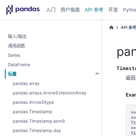
入门
用户指南
API 参考
开发
Pyth
API 参
输入/输出
通用函数
pan
Series
DataFrame
Timest
标量
返回 
pandas.array
pandas.arrays.ArrowExtensionArray
Exa
pandas.ArrowDtype
pandas.Timestamp
>>
>>
pandas.Timestamp.asm8
Ti
>>
pandas.Timestamp.day
ti