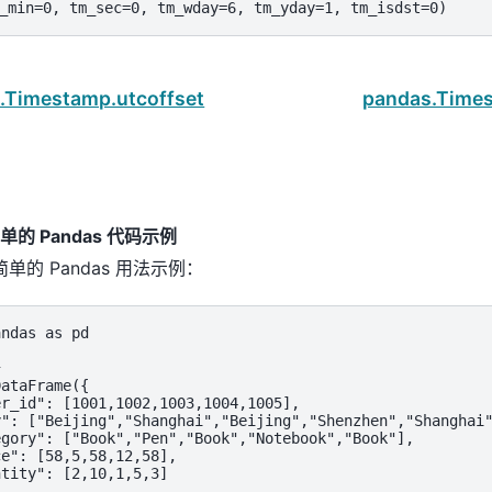
_min=0, tm_sec=0, tm_wday=6, tm_yday=1, tm_isdst=0)
.Timestamp.utcoffset
pandas.Time
的 Pandas 代码示例
单的 Pandas 用法示例：
ndas as pd



ataFrame({

r_id": [1001,1002,1003,1004,1005],

": ["Beijing","Shanghai","Beijing","Shenzhen","Shanghai"
gory": ["Book","Pen","Book","Notebook","Book"],

e": [58,5,58,12,58],

tity": [2,10,1,5,3]
