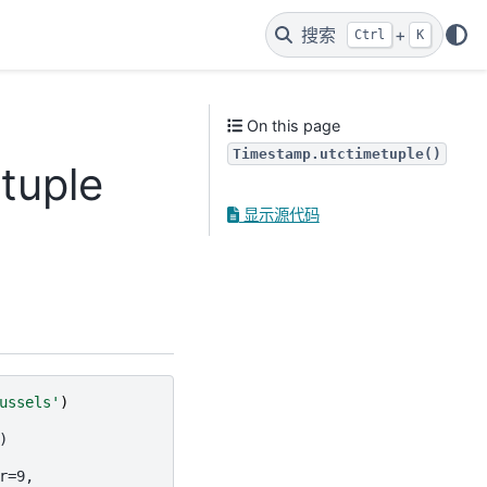
搜索
+
Ctrl
K
On this page
Timestamp.utctimetuple()
tuple
显示源代码
ussels'
)
)
r=9,