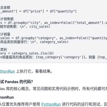
总金额

_amount"] = df["price"] * df["quantity"]

计销售额

es = df.groupby("city", as_index=False)["total_amount"].s
各城市销售额：\n", city_sales)

计销量

_sales = df.groupby("category", as_index=False)["quantity
\n商品类别销量排行：\n", category_sales)

类别

ory = category_sales.iloc[0]

"\n销量最高的商品类别：{top_category['category']}，销量 {top_ca
thonRun
上执行它，看看结果。
 Pandas 的代码？
ndas 库的核心概念、常见问题和实用代码示例时，所有代码都可
honRun
头位置优先推荐用户使用
PythonRun
进行代码的运行和测试，