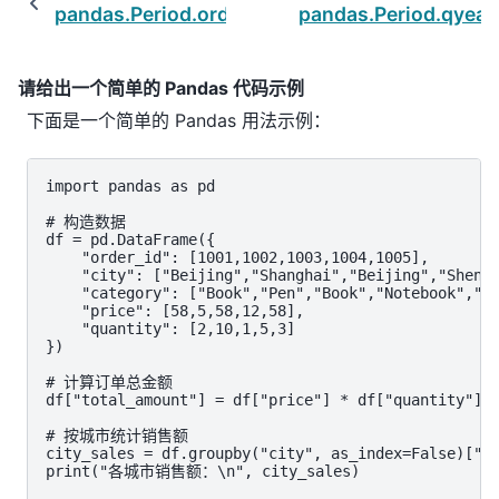
pandas.Period.ordinal
pandas.Period.qyear
请给出一个简单的 Pandas 代码示例
下面是一个简单的 Pandas 用法示例：
import pandas as pd

# 构造数据

df = pd.DataFrame({

    "order_id": [1001,1002,1003,1004,1005],

    "city": ["Beijing","Shanghai","Beijing","Shenzh
    "category": ["Book","Pen","Book","Notebook","Bo
    "price": [58,5,58,12,58],

    "quantity": [2,10,1,5,3]

})

# 计算订单总金额

df["total_amount"] = df["price"] * df["quantity"]

# 按城市统计销售额

city_sales = df.groupby("city", as_index=False)["to
print("各城市销售额：\n", city_sales)
