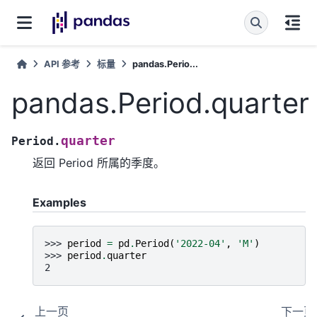
API 参考
标量
pandas.Perio...
pandas.Period.quarter
quarter
Period.
返回 Period 所属的季度。
Examples
>>> 
period
=
pd
.
Period
(
'2022-04'
,
'M'
)
>>> 
period
.
quarter
2
上一页
下一页