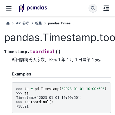
API 参考
标量
pandas.Times...
pandas.Timestamp.too
(
)
toordinal
Timestamp.
返回前鸽氏历序数。公元 1 年 1 月 1 日是第 1 天。
Examples
>>> 
ts
=
pd
.
Timestamp
(
'2023-01-01 10:00:50'
)
>>> 
ts
Timestamp('2023-01-01 10:00:50')
>>> 
ts
.
toordinal
()
738521