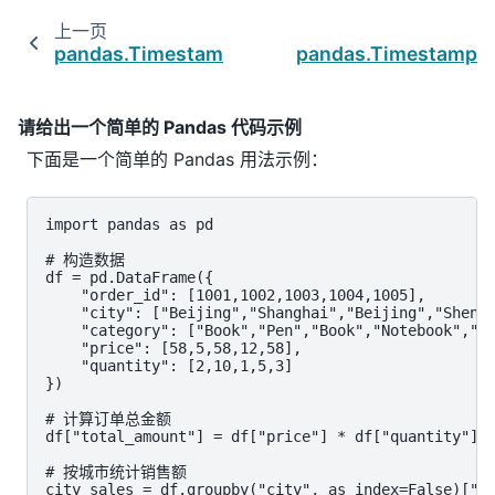
上一页
pandas.Timestamp.today
pandas.Timestamp.t
请给出一个简单的 Pandas 代码示例
下面是一个简单的 Pandas 用法示例：
import pandas as pd

# 构造数据

df = pd.DataFrame({

    "order_id": [1001,1002,1003,1004,1005],

    "city": ["Beijing","Shanghai","Beijing","Shenzh
    "category": ["Book","Pen","Book","Notebook","Bo
    "price": [58,5,58,12,58],

    "quantity": [2,10,1,5,3]

})

# 计算订单总金额

df["total_amount"] = df["price"] * df["quantity"]

# 按城市统计销售额

city_sales = df.groupby("city", as_index=False)["to