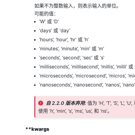
如果不为整数输入，则表示输入的单位。
可能的值：
‘W’ 或 ‘D’
‘days’ 或 ‘day’
‘hours’, ‘hour’, ‘hr’ 或 ‘h’
‘minutes’, ‘minute’, ‘min’ 或 ‘m’
‘seconds’, ‘second’, ‘sec’ 或 ‘s’
‘milliseconds’, ‘millisecond’, ‘millis’, ‘milli’ 或
‘microseconds’, ‘microsecond’, ‘micros’, ‘mi
‘nanoseconds’, ‘nanosecond’, ‘nanos’, ‘nano
自 2.2.0 版本弃用:
值为 ‘H’, ‘T’, ‘S’, ‘L’
使用 ‘h’, ‘min’, ‘s’, ‘ms’, ‘us’, 和 ‘ns’。
**kwargs