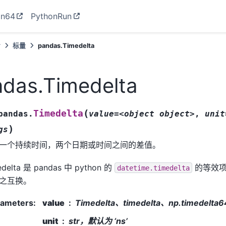
on64
PythonRun
考
标量
pandas.Timedelta
das.Timedelta
(
Timedelta
pandas.
value=<object
object>
,
unit
)
gs
一个持续时间，两个日期或时间之间的差值。
edelta 是 pandas 中 python 的
的等效项
datetime.timedelta
之互换。
rameters
:
value
Timedelta、timedelta、np.timedelta6
unit
str，默认为 ‘ns’