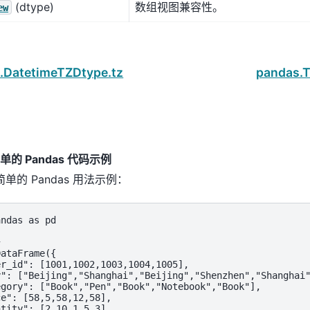
(dtype)
数组视图兼容性。
ew
.DatetimeTZDtype.tz
pandas.T
的 Pandas 代码示例
单的 Pandas 用法示例：
ndas as pd



ataFrame({

r_id": [1001,1002,1003,1004,1005],

": ["Beijing","Shanghai","Beijing","Shenzhen","Shanghai"
gory": ["Book","Pen","Book","Notebook","Book"],

e": [58,5,58,12,58],

tity": [2,10,1,5,3]
