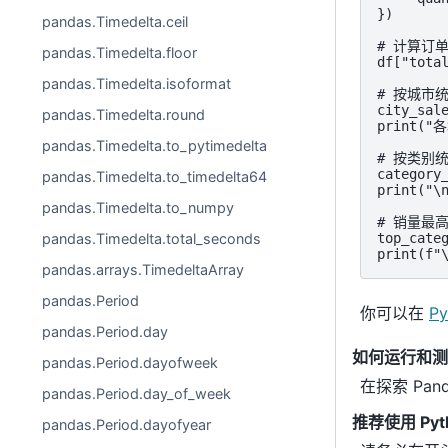
})

pandas.Timedelta.ceil
# 计算订单
pandas.Timedelta.floor
df["total
pandas.Timedelta.isoformat
# 按城市统
city_sal
pandas.Timedelta.round
print("
pandas.Timedelta.to_pytimedelta
# 按类别统
category
pandas.Timedelta.to_timedelta64
print("
pandas.Timedelta.to_numpy
# 销量最高
top_categ
pandas.Timedelta.total_seconds
print(f
pandas.arrays.TimedeltaArray
pandas.Period
你可以在
Py
pandas.Period.day
如何运行和测试
pandas.Period.dayofweek
在探索 Pa
pandas.Period.day_of_week
推荐使用 Pyt
pandas.Period.dayofyear