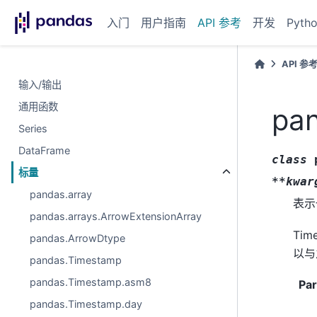
入门
用户指南
API 参考
开发
Pyth
API 参
输入/输出
通用函数
pan
Series
DataFrame
class
标量
**kwar
pandas.array
表示
pandas.arrays.ArrowExtensionArray
Tim
pandas.ArrowDtype
以与
pandas.Timestamp
pandas.Timestamp.asm8
Pa
pandas.Timestamp.day