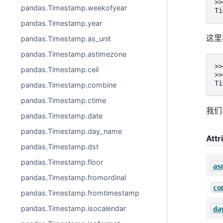
>>
pandas.Timestamp.weekofyear
Ti
pandas.Timestamp.year
这里
pandas.Timestamp.as_unit
pandas.Timestamp.astimezone
>>
pandas.Timestamp.ceil
>>
Ti
pandas.Timestamp.combine
pandas.Timestamp.ctime
我们
pandas.Timestamp.date
pandas.Timestamp.day_name
Attr
pandas.Timestamp.dst
pandas.Timestamp.floor
as
pandas.Timestamp.fromordinal
co
pandas.Timestamp.fromtimestamp
pandas.Timestamp.isocalendar
da