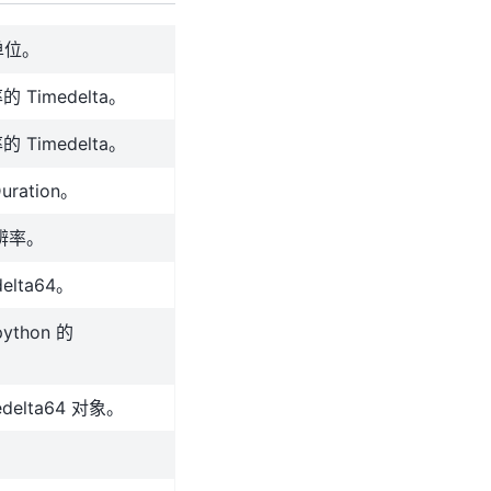
单位。
imedelta。
imedelta。
uration。
分辨率。
delta64。
ython 的
edelta64 对象。