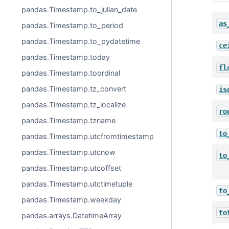
pandas.Timestamp.to_julian_date
as
pandas.Timestamp.to_period
pandas.Timestamp.to_pydatetime
ce
pandas.Timestamp.today
fl
pandas.Timestamp.toordinal
pandas.Timestamp.tz_convert
is
pandas.Timestamp.tz_localize
ro
pandas.Timestamp.tzname
to
pandas.Timestamp.utcfromtimestamp
pandas.Timestamp.utcnow
to
pandas.Timestamp.utcoffset
pandas.Timestamp.utctimetuple
to
pandas.Timestamp.weekday
to
pandas.arrays.DatetimeArray