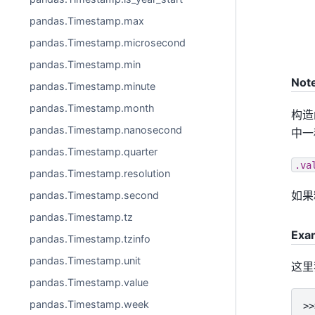
pandas.Timestamp.max
pandas.Timestamp.microsecond
pandas.Timestamp.min
Not
pandas.Timestamp.minute
pandas.Timestamp.month
构造
pandas.Timestamp.nanosecond
中一
pandas.Timestamp.quarter
.va
pandas.Timestamp.resolution
如果
pandas.Timestamp.second
pandas.Timestamp.tz
Exa
pandas.Timestamp.tzinfo
pandas.Timestamp.unit
这里
pandas.Timestamp.value
pandas.Timestamp.week
>>