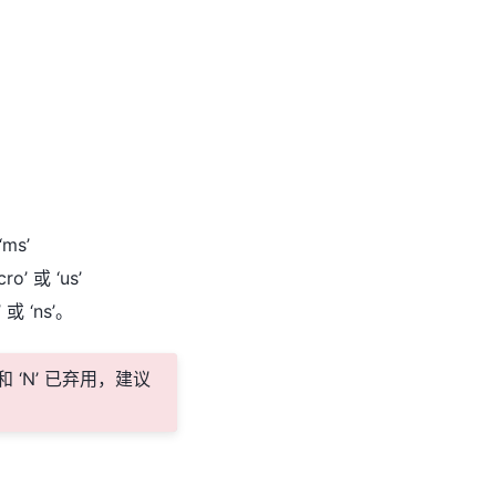
 ‘ms’
cro’ 或 ‘us’
’ 或 ‘ns’。
, ‘U’, 和 ‘N’ 已弃用，建议