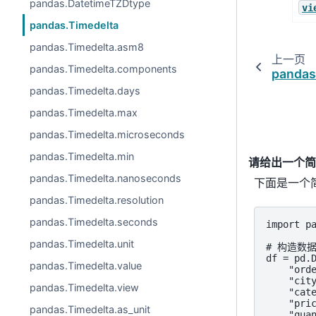
pandas.DatetimeTZDtype
vi
pandas.Timedelta
pandas.Timedelta.asm8
上一页
pandas.Timedelta.components
pandas
pandas.Timedelta.days
pandas.Timedelta.max
pandas.Timedelta.microseconds
pandas.Timedelta.min
请给出一个简单
pandas.Timedelta.nanoseconds
下面是一个简
pandas.Timedelta.resolution
pandas.Timedelta.seconds
import pa
pandas.Timedelta.unit
# 构造数据
df = pd.D
pandas.Timedelta.value
    "orde
    "city
pandas.Timedelta.view
    "cate
    "pric
pandas.Timedelta.as_unit
    "quan