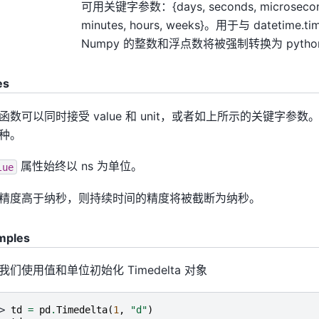
可用关键字参数：{days, seconds, microseconds
minutes, hours, weeks}。用于与 datetime
Numpy 的整数和浮点数将被强制转换为 pyth
es
函数可以同时接受 value 和 unit，或者如上所示的关键字参
种。
属性始终以 ns 为单位。
lue
精度高于纳秒，则持续时间的精度将被截断为纳秒。
mples
我们使用值和单位初始化 Timedelta 对象
> 
td
=
pd
.
Timedelta
(
1
,
"d"
)