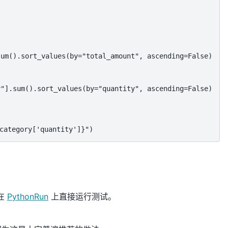
um().sort_values(by="total_amount", ascending=False)

"].sum().sort_values(by="quantity", ascending=False)

tegory['quantity']}")
在
PythonRun
上直接运行测试。