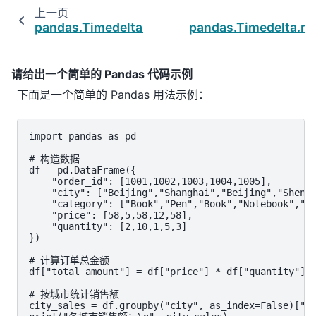
上一页
pandas.Timedelta.min
pandas.Timedelta.re
请给出一个简单的 Pandas 代码示例
下面是一个简单的 Pandas 用法示例：
import pandas as pd

# 构造数据

df = pd.DataFrame({

    "order_id": [1001,1002,1003,1004,1005],

    "city": ["Beijing","Shanghai","Beijing","Shenzh
    "category": ["Book","Pen","Book","Notebook","Bo
    "price": [58,5,58,12,58],

    "quantity": [2,10,1,5,3]

})

# 计算订单总金额

df["total_amount"] = df["price"] * df["quantity"]

# 按城市统计销售额

city_sales = df.groupby("city", as_index=False)["to