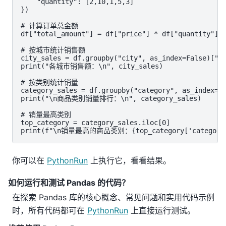
    "quantity": [2,10,1,5,3]

})

# 计算订单总金额

df["total_amount"] = df["price"] * df["quantity"]

# 按城市统计销售额

city_sales = df.groupby("city", as_index=False)["to
print("各城市销售额：\n", city_sales)

# 按类别统计销量

category_sales = df.groupby("category", as_index=Fa
print("\n商品类别销量排行：\n", category_sales)

# 销量最高类别

top_category = category_sales.iloc[0]

print(f"\n销量最高的商品类别：{top_category['category']
你可以在
PythonRun
上执行它，看看结果。
如何运行和测试 Pandas 的代码？
在探索 Pandas 库的核心概念、常见问题和实用代码示例
时，所有代码都可在
PythonRun
上直接运行测试。