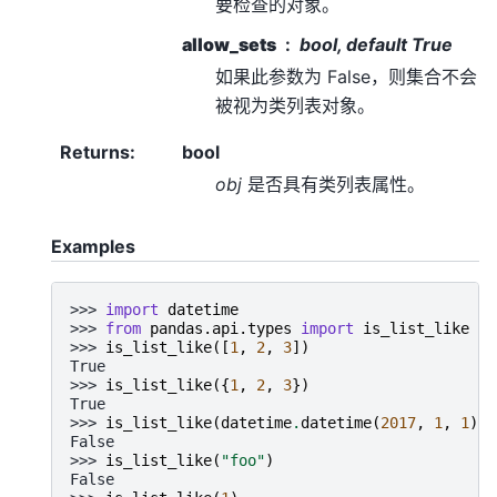
要检查的对象。
allow_sets
bool, default True
如果此参数为 False，则集合不会
被视为类列表对象。
Returns
:
bool
obj
是否具有类列表属性。
Examples
>>> 
import
datetime
>>> 
from
pandas.api.types
import
is_list_like
>>> 
is_list_like
([
1
,
2
,
3
])
True
>>> 
is_list_like
({
1
,
2
,
3
})
True
>>> 
is_list_like
(
datetime
.
datetime
(
2017
,
1
,
1
))
False
>>> 
is_list_like
(
"foo"
)
False