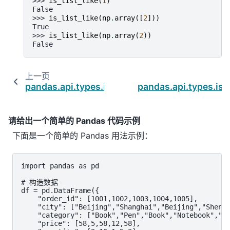
>>> 
is_list_like
(
1
)
False
>>> 
is_list_like
(
np
.
array
([
2
]))
True
>>> 
is_list_like
(
np
.
array
(
2
))
False
上一页
pandas.api.types.is_file_like
pandas.api.types.is
请给出一个简单的 Pandas 代码示例
下面是一个简单的 Pandas 用法示例：
import pandas as pd

# 构造数据

df = pd.DataFrame({

    "order_id": [1001,1002,1003,1004,1005],

    "city": ["Beijing","Shanghai","Beijing","Shenzh
    "category": ["Book","Pen","Book","Notebook","Bo
    "price": [58,5,58,12,58],
