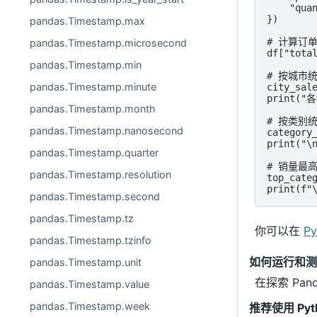
    "quan
})

pandas.Timestamp.max
# 计算订单
pandas.Timestamp.microsecond
df["total
pandas.Timestamp.min
# 按城市统
pandas.Timestamp.minute
city_sal
print("
pandas.Timestamp.month
# 按类别统
pandas.Timestamp.nanosecond
category
print("
pandas.Timestamp.quarter
# 销量最高
pandas.Timestamp.resolution
top_categ
print(f
pandas.Timestamp.second
pandas.Timestamp.tz
你可以在
Py
pandas.Timestamp.tzinfo
如何运行和测试
pandas.Timestamp.unit
在探索 Pa
pandas.Timestamp.value
pandas.Timestamp.week
推荐使用 Pyt