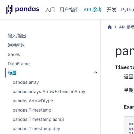
入门
用户指南
API 参考
开发
Pyth
API 参
输入/输出
通用函数
pa
Series
DataFrame
Timest
标量
返回
pandas.array
星期一
pandas.arrays.ArrowExtensionArray
pandas.ArrowDtype
Exa
pandas.Timestamp
pandas.Timestamp.asm8
>>
pandas.Timestamp.day
>>