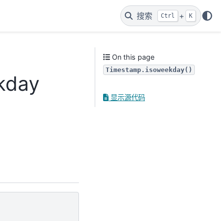
搜索
+
Ctrl
K
On this page
Timestamp.isoweekday()
kday
显示源代码