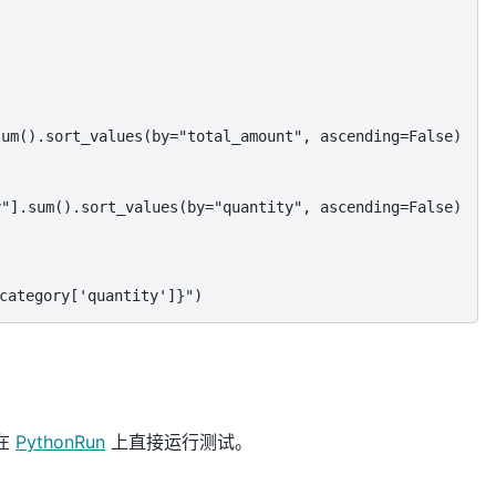
um().sort_values(by="total_amount", ascending=False)

"].sum().sort_values(by="quantity", ascending=False)

tegory['quantity']}")
在
PythonRun
上直接运行测试。