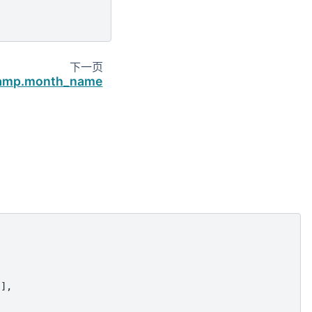
下一页
tamp.month_name
],
