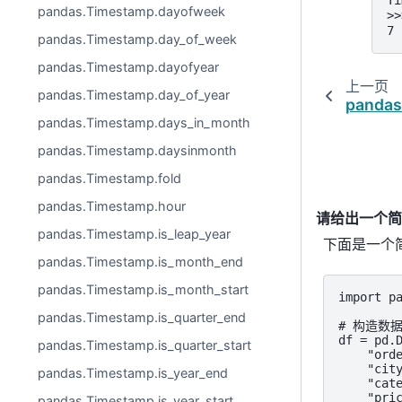
Ti
pandas.Timestamp.dayofweek
>>
7
pandas.Timestamp.day_of_week
pandas.Timestamp.dayofyear
上一页
pandas.Timestamp.day_of_year
pandas
pandas.Timestamp.days_in_month
pandas.Timestamp.daysinmonth
pandas.Timestamp.fold
pandas.Timestamp.hour
请给出一个简单
pandas.Timestamp.is_leap_year
下面是一个简
pandas.Timestamp.is_month_end
pandas.Timestamp.is_month_start
import pa
pandas.Timestamp.is_quarter_end
# 构造数据
df = pd.D
pandas.Timestamp.is_quarter_start
    "orde
    "city
pandas.Timestamp.is_year_end
    "cate
    "pric
pandas.Timestamp.is_year_start