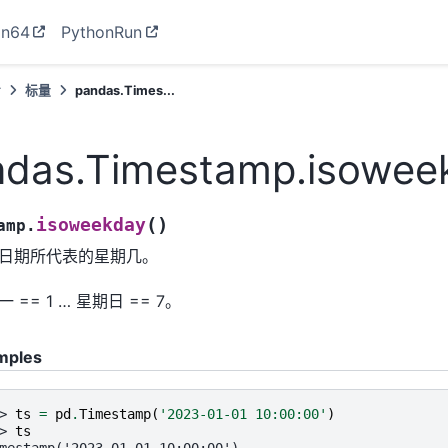
on64
PythonRun
考
标量
pandas.Times...
ndas.Timestamp.isowee
(
)
isoweekday
amp.
日期所代表的星期几。
 == 1 … 星期日 == 7。
mples
> 
ts
=
pd
.
Timestamp
(
'2023-01-01 10:00:00'
)
> 
ts