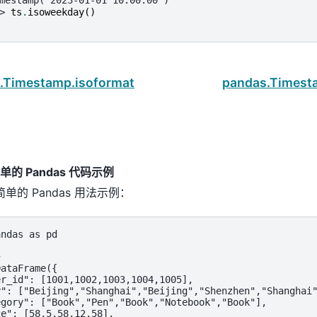
mestamp('2023-01-01 10:00:00')
> 
ts
.
isoweekday
()
.Timestamp.isoformat
pandas.Times
的 Pandas 代码示例
单的 Pandas 用法示例：
ndas as pd



ataFrame({

r_id": [1001,1002,1003,1004,1005],

": ["Beijing","Shanghai","Beijing","Shenzhen","Shanghai"
gory": ["Book","Pen","Book","Notebook","Book"],

e": [58,5,58,12,58],
