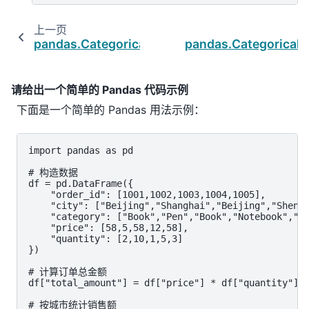
上一页
pandas.Categorical.ordered
pandas.Categorical.
请给出一个简单的 Pandas 代码示例
下面是一个简单的 Pandas 用法示例：
import pandas as pd

# 构造数据

df = pd.DataFrame({

    "order_id": [1001,1002,1003,1004,1005],

    "city": ["Beijing","Shanghai","Beijing","Shenzh
    "category": ["Book","Pen","Book","Notebook","Bo
    "price": [58,5,58,12,58],

    "quantity": [2,10,1,5,3]

})

# 计算订单总金额

df["total_amount"] = df["price"] * df["quantity"]

# 按城市统计销售额
