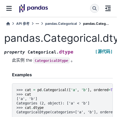
API 参考
pandas.Categorical
pandas.Categ...
pandas.Categorical.dt
[源代码]
dtype
property
Categorical.
此实例 the
。
CategoricalDtype
Examples
>>> 
cat
=
pd
.
Categorical
([
'a'
,
'b'
],
ordered
=
Tru
>>> 
cat
['a', 'b']
Categories (2, object): ['a' < 'b']
>>> 
cat
.
dtype
CategoricalDtype(categories=['a', 'b'], ordered=