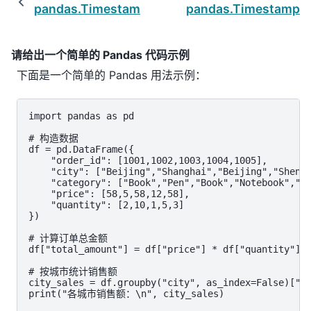
pandas.Timestamp.second
pandas.Timestamp.t
请给出一个简单的 Pandas 代码示例
下面是一个简单的 Pandas 用法示例：
import pandas as pd

# 构造数据

df = pd.DataFrame({

    "order_id": [1001,1002,1003,1004,1005],

    "city": ["Beijing","Shanghai","Beijing","Shenzh
    "category": ["Book","Pen","Book","Notebook","Bo
    "price": [58,5,58,12,58],

    "quantity": [2,10,1,5,3]

})

# 计算订单总金额

df["total_amount"] = df["price"] * df["quantity"]

# 按城市统计销售额

city_sales = df.groupby("city", as_index=False)["to
print("各城市销售额：\n", city_sales)
