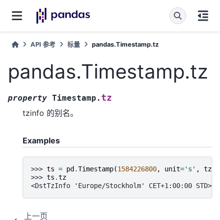
API 参考
标量
pandas.Timestamp.tz
pandas.Timestamp.tz
tz
property
Timestamp.
tzinfo 的别名。
Examples
>>> 
ts
=
pd
.
Timestamp
(
1584226800
,
unit
=
's'
,
tz
=
'
>>> 
ts
.
tz
<DstTzInfo 'Europe/Stockholm' CET+1:00:00 STD>
上一页